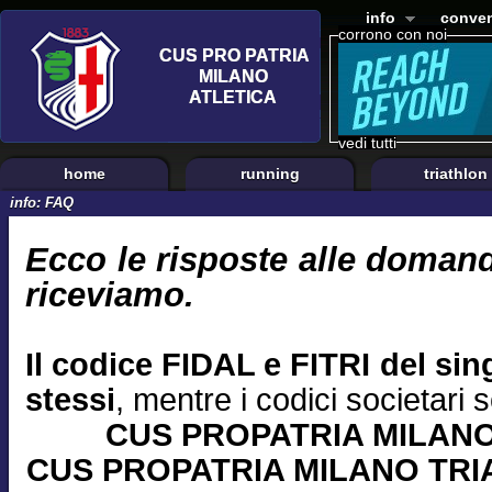
info
conven
corrono con noi
vedi tutti
home
running
triathlon
info: FAQ
Ecco le risposte alle domand
riceviamo.
Il codice FIDAL e FITRI del sing
stessi
, mentre i codici societari 
CUS PROPATRIA MILANO
CUS PROPATRIA MILANO TRIA