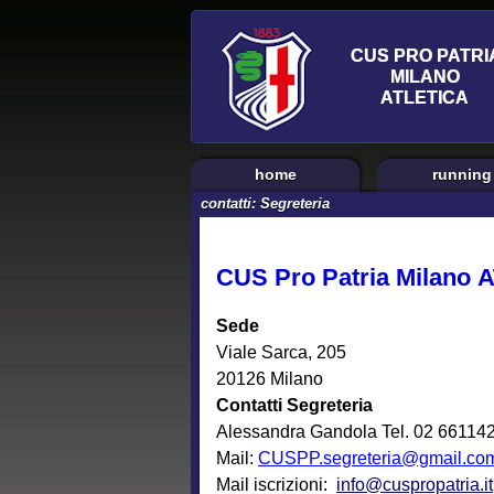
home
running
contatti: Segreteria
CUS Pro Patria Milano 
Sede
Viale Sarca, 205
20126 Milano
Contatti Segreteria
Alessandra Gandola Tel. 02 66114
Mail:
CUSPP.segreteria@gmail.co
Mail iscrizioni:
info@cuspropatria.it