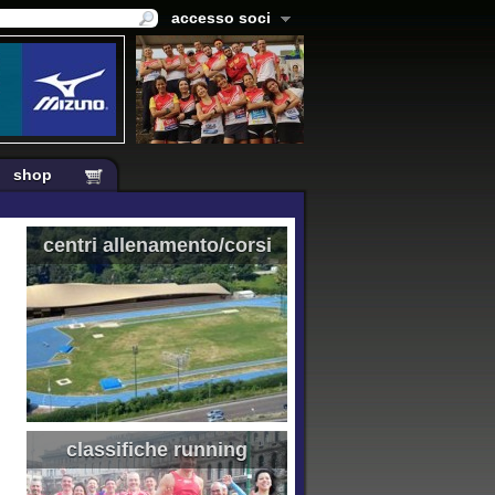
accesso soci
shop
centri allenamento/corsi
classifiche running