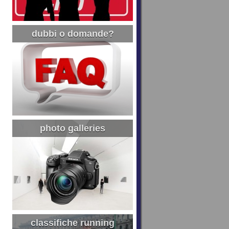
dubbi o domande?
photo galleries
classifiche running