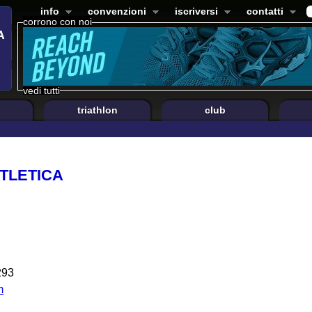
info
convenzioni
iscriversi
contatti
corrono con noi
vedi tutti
triathlon
club
ATLETICA
293
m