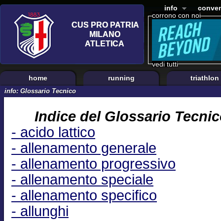
info
conven
corrono con noi
vedi tutti
home
running
triathlon
info: Glossario Tecnico
Indice del Glossario Tecnic
- acido lattico
- allenamento generale
- allenamento progressivo
- allenamento speciale
- allenamento specifico
- allunghi