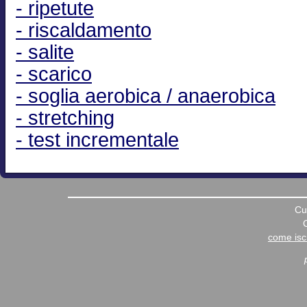
- ripetute
- riscaldamento
- salite
- scarico
- soglia aerobica / anaerobica
- stretching
- test incrementale
Cu
come iscr