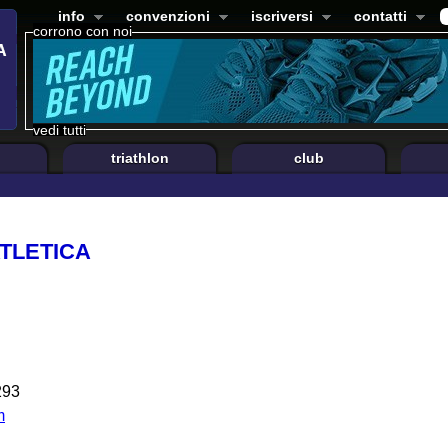
info
convenzioni
iscriversi
contatti
corrono con noi
vedi tutti
triathlon
club
ATLETICA
293
m