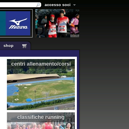
accesso soci
shop
centri allenamento/corsi
classifiche running