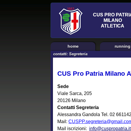
home
running
contatti: Segreteria
CUS Pro Patria Milano 
Sede
Viale Sarca, 205
20126 Milano
Contatti Segreteria
Alessandra Gandola Tel. 02 66114
Mail:
CUSPP.segreteria@gmail.co
Mail iscrizioni:
info@cuspropatria.it