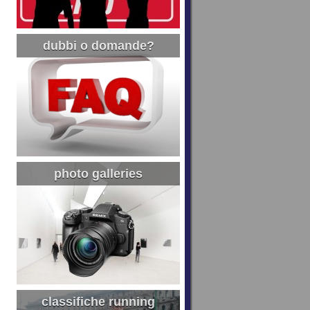
dubbi o domande?
photo galleries
classifiche running