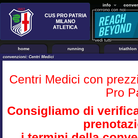
info
conven
corrono con noi
vedi tutti
home
running
triathlon
convenzioni: Centri Medici
Centri Medici con prezz
Pro Pa
Consigliamo di verifi
prenotazi
i termini della conv