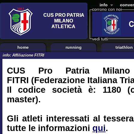
info
conven
corrono con noi
vedi tutti
home
running
triathlon
info: Affiliazione FITRI
CUS Pro Patria Milano e
FITRI (Federazione Italiana Tri
Il codice società è: 1180 (
master).
Gli atleti interessati al tess
tutte le informazioni
qui
.