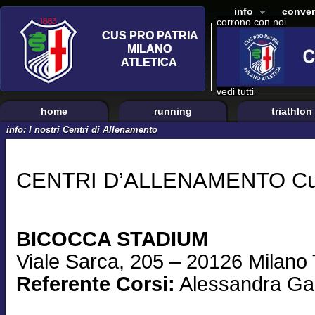
info
conven
corrono con noi
vedi tutti
home
running
triathlon
info: I nostri Centri di Allenamento
CENTRI D’ALLENAMENTO Cus 
BICOCCA STADIUM
Viale Sarca, 205 – 20126 Milano
Referente Corsi:
Alessandra Ga