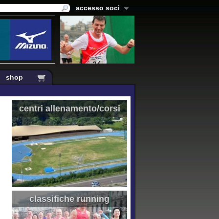
accesso soci
shop
centri allenamento/corsi
classifiche running