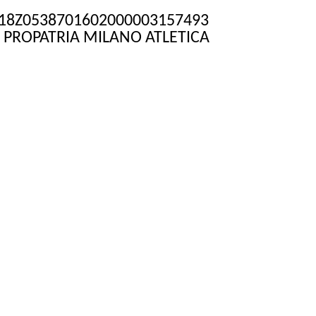
T18Z0538701602000003157493
 PROPATRIA MILANO ATLETICA