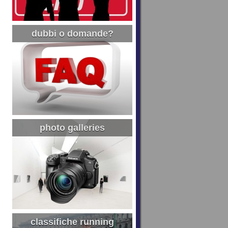
dubbi o domande?
photo galleries
classifiche running