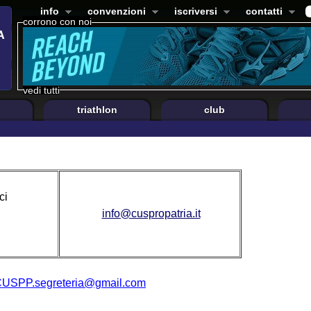
info
convenzioni
iscriversi
contatti
corrono con noi
vedi tutti
triathlon
club
ci
info@cuspropatria.it
USPP.segreteria@gmail.com