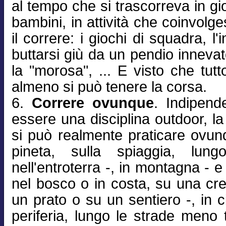
al tempo che si trascorreva in gi
bambini, in attività che coinvol
il correre: i giochi di squadra, l'
buttarsi giù da un pendio innevat
la "morosa", ... E visto che tut
almeno si può tenere la corsa.
6.
Correre ovunque
. Indipend
essere una disciplina outdoor, la
si può realmente praticare ovunq
pineta, sulla spiaggia, lun
nell'entroterra -, in montagna - e 
nel bosco o in costa, su una cre
un prato o su un sentiero -, in ci
periferia, lungo le strade meno t