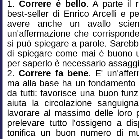
1.
Correre é bello
. A parte il 
best-seller di Enrico Arcelli e p
avere anche un avallo scienti
un'affermazione che corrispond
si può spiegare a parole. Sareb
di spiegare come mai è buono u
per saperlo è necessario assaggi
2.
Correre fa bene
. E' un'affe
ma alla base ha un fondamento sc
da tutti: favorisce una buon fun
aiuta la circolazione sanguign
lavorare al massimo delle loro po
prelevare tutto l'ossigeno a di
tonifica un buon numero di mus