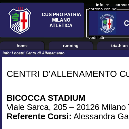
info
conven
corrono con noi
vedi tutti
home
running
triathlon
info: I nostri Centri di Allenamento
CENTRI D’ALLENAMENTO Cus 
BICOCCA STADIUM
Viale Sarca, 205 – 20126 Milano
Referente Corsi:
Alessandra Ga