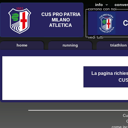
info
conven
corrono con noi
vedi tutti
home
running
triathlon
La pagina richies
CUS 
Cu
come iscr