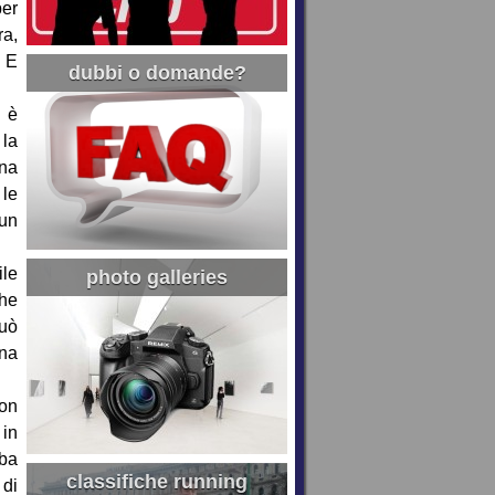
per
ra,
. E
dubbi o domande?
a è
 la
una
 le
 un
ile
photo galleries
che
può
una
non
 in
bba
classifiche running
 di