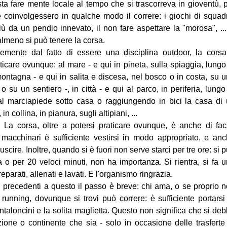
sta fare mente locale al tempo che si trascorreva in gioventù, 
e coinvolgessero in qualche modo il correre: i giochi di squad
giù da un pendio innevato, il non fare aspettare la "morosa", ..
 almeno si può tenere la corsa.
temente dal fatto di essere una disciplina outdoor, la cors
ticare ovunque: al mare - e qui in pineta, sulla spiaggia, lungo
 montagna - e qui in salita e discesa, nel bosco o in costa, su 
o su un sentiero -, in città - e qui al parco, in periferia, lungo
dal marciapiede sotto casa o raggiungendo in bici la casa di
 in collina, in pianura, sugli altipiani, ...
. La corsa, oltre a potersi praticare ovunque, è anche di fac
acchinari è sufficiente vestirsi in modo appropriato, e an
cire. Inoltre, quando si è fuori non serve starci per tre ore: si 
 o per 20 veloci minuti, non ha importanza. Si rientra, si fa 
reparati, allenati e lavati. E l'organismo ringrazia.
i precedenti a questo il passo è breve: chi ama, o se proprio 
nning, dovunque si trovi può correre: è sufficiente portarsi
 pantaloncini e la solita maglietta. Questo non significa che si de
zione o continente che sia - solo in occasione delle trasferte