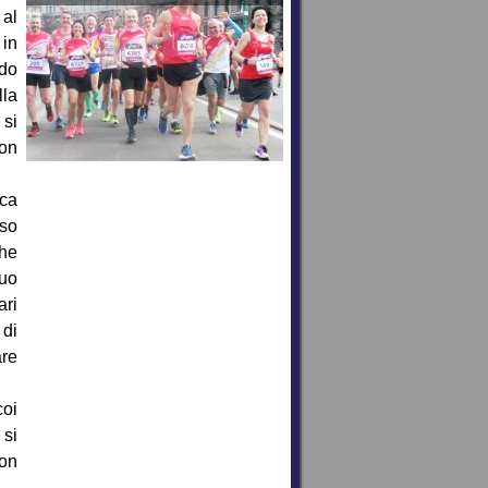
 al
 in
ndo
lla
 si
non
ica
sso
che
suo
ari
 di
are
coi
 si
non