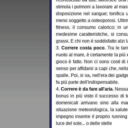
stimola i polmoni a lavorare al mass
disposizione nel sangue; tonifica 
meno soggetto a osteoporosi. Ultim
fitness, il consumo calorico: in u
medesime caratteristiche, si cons
grassi. E chi non è soddisfatto alzi 
3.
Correre costa poco
. Tra le ta
nuoto al mare, è certamente la più e
gioco è fatto. Non ci sono costi di
senso per affidarsi a capi che, nel
spalle. Poi, si sa, nell'era dei gadg
fa più parte dell'indispensabile.
4.
Correre è da fare all'aria
. Nessu
bonus in più visto il successo di 
domenicali arrivano sino alla mara
situazione meteorologica, la salut
impegno inserire il proprio running
luce del sole... o delle stelle