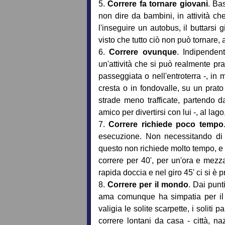
5.
Correre fa tornare giovani
. Ba
non dire da bambini, in attività ch
l'inseguire un autobus, il buttarsi 
visto che tutto ciò non può tornare,
6.
Correre ovunque
. Indipenden
un'attività che si può realmente pra
passeggiata o nell'entroterra -, in
cresta o in fondovalle, su un prato 
strade meno trafficate, partendo 
amico per divertirsi con lui -, al lago,
7.
Correre richiede poco tempo
esecuzione. Non necessitando di m
questo non richiede molto tempo, e us
correre per 40', per un'ora e mezza
rapida doccia e nel giro 45' ci si è p
8.
Correre per il mondo
. Dai punt
ama comunque ha simpatia per il ru
valigia le solite scarpette, i soliti
correre lontani da casa - città, na