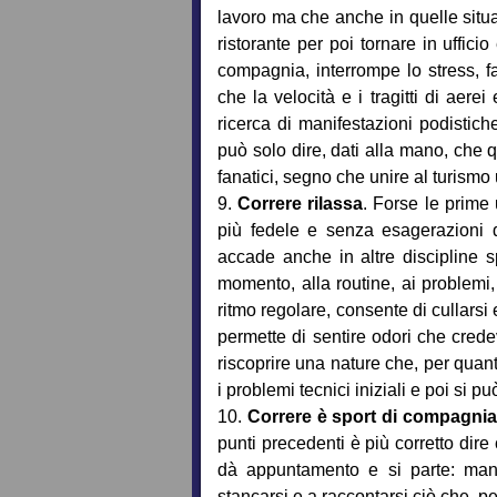
lavoro ma che anche in quelle situaz
ristorante per poi tornare in ufficio
compagnia, interrompe lo stress, 
che la velocità e i tragitti di aere
ricerca di manifestazioni podistic
può solo dire, dati alla mano, che
fanatici, segno che unire al turismo 
9.
Correre rilassa
. Forse le prime
più fedele e senza esagerazioni d
accade anche in altre discipline s
momento, alla routine, ai problemi,
ritmo regolare, consente di cullarsi
permette di sentire odori che cre
riscoprire una nature che, per quan
i problemi tecnici iniziali e poi si pu
10.
Correre è sport di compagni
punti precedenti è più corretto dire c
dà appuntamento e si parte: mant
stancarsi e a raccontarsi ciò che, pe