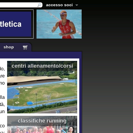
accesso soci
shop
centri allenamento/corsi
do,
are
ono
lla
tà,
 un
classifiche running
ico
na;