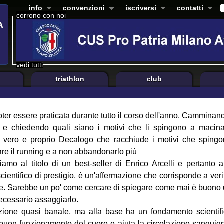
info
convenzioni
iscriversi
contatti
corrono con noi
vedi tutti
triathlon
club
poter essere praticata durante tutto il corso dell'anno. Camminan
e e chiedendo quali siano i motivi che li spingono a macin
di vero e proprio Decalogo che racchiude i motivi che sping
ovare il running e a non abbandonarlo più
hiamo al titolo di un best-seller di Enrico Arcelli e pertanto a
ientifico di prestigio, è un'affermazione che corrisponde a veri
le. Sarebbe un po' come cercare di spiegare come mai è buono
ecessario assaggiarlo.
azione quasi banale, ma alla base ha un fondamento scientif
a buon funzionamento del cuore e aiuta la circolazione sanguig