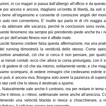
ioni, in cui magari si passa dall'albergo all'ufficio e da questo
 e poi ancora e ancora, ritagliarsi un'oretta di libertà, da soli o
fa bene all'organismo e consente di conoscere angoli del mo
i e auto non consentono. E' inutile qui parla re di chi viaggia a
he da abbinare alle vacanza, perché le conclusioni sono ovvie,
 questo fenomeno sta sempre più prendendo piede anche tra i 
un po' dell'amato fitness non è affatto male.
 uscite faranno credere falsa questa affermazione, ma una prat
el running dimostrerà la veridicità dello stesso. Come spe
portive amatoriali, ciò che si cerca è non pensare, per qual
 ai minuti contati: ecco che allora la corsa prolungata, con il 
 e di godere di ciò che sta intorno, solitamente verde, e che mag
devamo scomparsi, di vedere immagini che credevamo estinte e
to può, è ancora viva. Bisogna solo avere la pazienza di super
ò star certi che lo stress è destinato a sparire.
a
. Naturalmente vale anche il contrario, ma per restare in tema 
he il ritrovo, o i ritrovi, settimanale serve anche all'amicizia. Ci
enendo una velocità blanda si riesce a chiacchierare, a 
r fortuna, il cellulare ancora non consente.