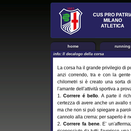
home
running
info: Il decalogo della corsa
La corsa ha il grande privilegio di 
anzi correndo, tra e con la gent
chilometri si è creato una sorta 
l'amante dell'attività sportiva a pr
1.
Correre é bello
. A parte il ric
certezza di avere anche un avallo sc
ma che non si può spiegare a paro
cannolo alla crema: per saperlo è n
2.
Correre fa bene
. E' un'afferm
riconosciuto da tutti: favorisce un