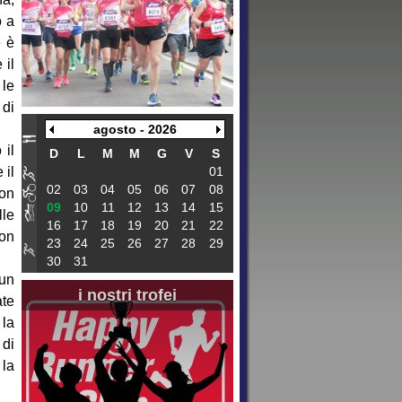
o a
e è
 il
 le
 di
agosto - 2026
 il
D
L
M
M
G
V
S
 il
01
02
03
04
05
06
07
08
uon
09
10
11
12
13
14
15
lle
16
17
18
19
20
21
22
non
23
24
25
26
27
28
29
30
31
 un
i nostri trofei
ate
 la
 di
 la