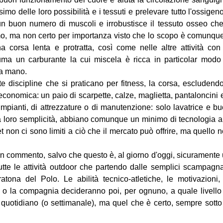
imo delle loro possibilità e i tessuti e prelevare tutto l'ossigen
un buon numero di muscoli e irrobustisce il tessuto osseo ch
o, ma non certo per importanza visto che lo scopo è comunque
na corsa lenta e protratta, così come nelle altre attività con
uma un carburante la cui miscela è ricca in particolar modo
la mano.
nte discipline che si praticano per fitness, la corsa, escludendo
conomica: un paio di scarpette, calze, maglietta, pantaloncini e
 impianti, di attrezzature o di manutenzione: solo lavatrice e b
la loro semplicità, abbiano comunque un minimo di tecnologia a
et non ci sono limiti a ciò che il mercato può offrire, ma quello 
n commento, salvo che questo è, al giorno d'oggi, sicuramente
tutte le attività outdoor che partendo dalle semplici scampagn
tona del Polo. Le abilità tecnico-atletiche, le motivazioni,
e o la compagnia decideranno poi, per ognuno, a quale livello
 quotidiano (o settimanale), ma quel che è certo, sempre sotto