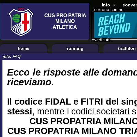
info
conven
corrono con noi
vedi tutti
home
running
triathlon
info: FAQ
Ecco le risposte alle domand
riceviamo.
Il codice FIDAL e FITRI del sing
stessi
, mentre i codici societari 
CUS PROPATRIA MILANO
CUS PROPATRIA MILANO TRIA