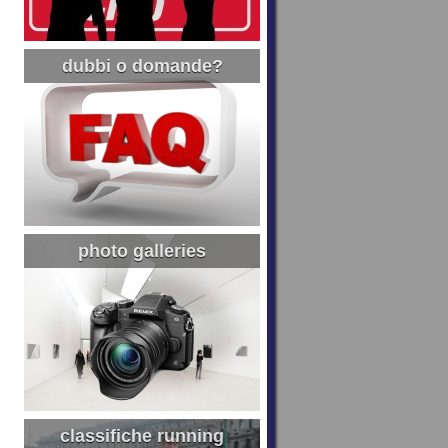
dubbi o domande?
photo galleries
classifiche running