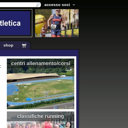
accesso soci
shop
centri allenamento/corsi
:
classifiche running