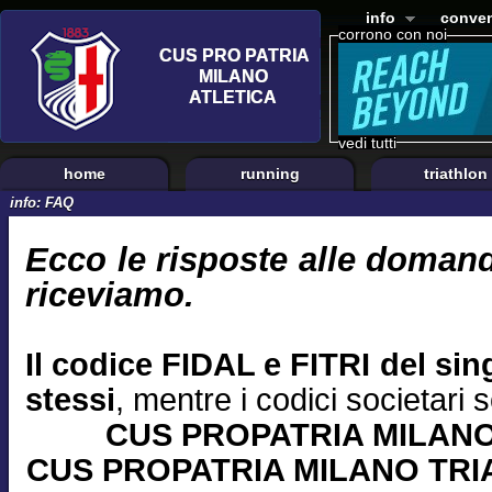
info
conven
corrono con noi
vedi tutti
home
running
triathlon
info: FAQ
Ecco le risposte alle domand
riceviamo.
Il codice FIDAL e FITRI del sing
stessi
, mentre i codici societari 
CUS PROPATRIA MILANO
CUS PROPATRIA MILANO TRIA