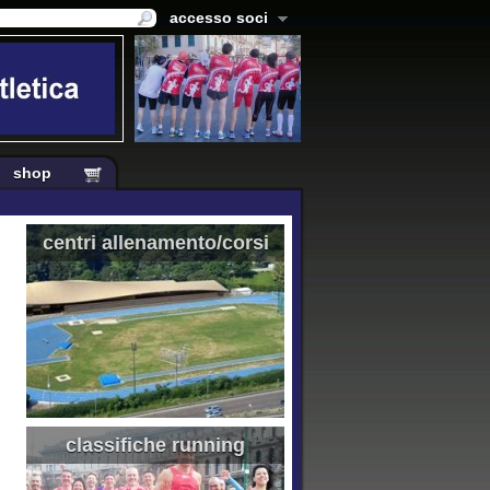
accesso soci
shop
centri allenamento/corsi
classifiche running