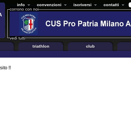
info
convenzioni
iscriversi
contatti
corrono con noi
vedi tutti
triathlon
club
ito !!