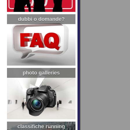
dubbi o domande?
photo galleries
classifiche running