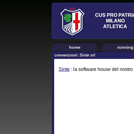
home
running
convenzioni: Sinte srl
Sinte
: la software house del nostro s