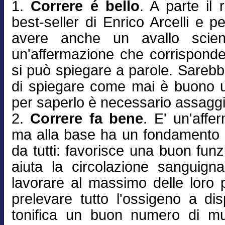
1.
Correre é bello
. A parte il 
best-seller di Enrico Arcelli e p
avere anche un avallo scienti
un'affermazione che corrispond
si può spiegare a parole. Sareb
di spiegare come mai è buono u
per saperlo è necessario assaggi
2.
Correre fa bene
. E' un'affe
ma alla base ha un fondamento sc
da tutti: favorisce una buon fun
aiuta la circolazione sanguign
lavorare al massimo delle loro po
prelevare tutto l'ossigeno a di
tonifica un buon numero di mus