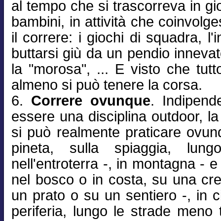
al tempo che si trascorreva in gi
bambini, in attività che coinvol
il correre: i giochi di squadra, l'
buttarsi giù da un pendio innevat
la "morosa", ... E visto che tut
almeno si può tenere la corsa.
6.
Correre ovunque
. Indipend
essere una disciplina outdoor, la
si può realmente praticare ovunq
pineta, sulla spiaggia, lun
nell'entroterra -, in montagna - e 
nel bosco o in costa, su una cre
un prato o su un sentiero -, in ci
periferia, lungo le strade meno t