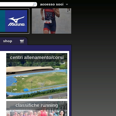
accesso soci
shop
centri allenamento/corsi
classifiche running