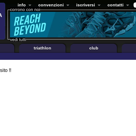
info
convenzioni
iscriversi
contatti
corrono con noi
vedi tutti
triathlon
club
ito !!