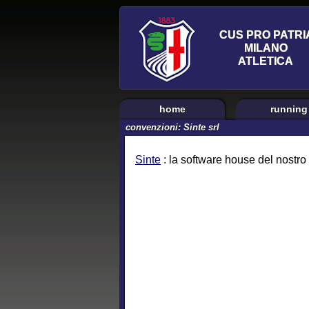
home
running
convenzioni: Sinte srl
Sinte
: la software house del nostro s