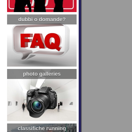
dubbi o domande?
photo galleries
classifiche running