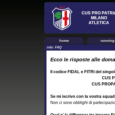
home
running
info: FAQ
Ecco le risposte alle doma
Il codice FIDAL e FITRI del singolo
CUS P
CUS PROPA
Se mi iscrivo con la vostra squad
Non ci sono
obbligh
i di partecipazi
Qual e' la differenza tra tessera 