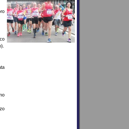
ro
ico
).
D
ata
nno
zzo