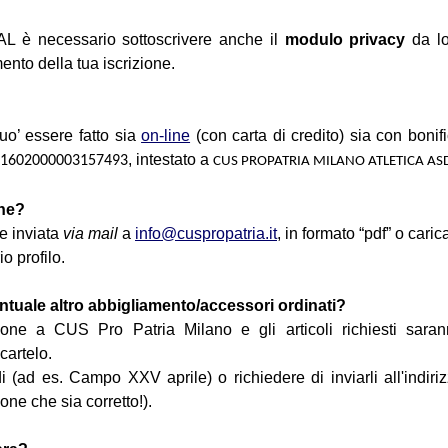
AL è necessario sottoscrivere anche il
modulo privacy
da lo
nto della tua iscrizione.
uo’ essere fatto sia
on-line
(con carta di credito) sia con bonif
, intestato a
01602000003157493
CUS PROPATRIA MILANO ATLETICA AS
ne?
e inviata
via mail
a
info@cuspropatria.it
, in formato “pdf” o caric
o profilo.
ntuale altro abbigliamento/accessori ordinati?
ione a CUS Pro Patria Milano e gli articoli richiesti sara
cartelo.
di (ad es. Campo XXV aprile) o richiedere di inviarli all'indiri
ione che sia corretto!).