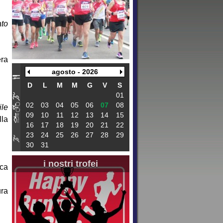
ato
ra
agosto - 2026
D
L
M
M
G
V
S
01
02
03
04
05
06
07
08
ile
09
10
11
12
13
14
15
lla
16
17
18
19
20
21
22
23
24
25
26
27
28
29
30
31
i nostri trofei
ica
ura