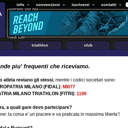
info
convenzioni
iscriversi
contatti
corrono con noi
vedi tutti
triathlon
club
nde piu' frequenti che riceviamo.
 atleta restano gli stessi
, mentre i codici societari sono:
ROPATRIA MILANO (FIDAL):
MI077
TRIA MILANO TRIATHLON (FITRI):
1180
ra, a quali gare devo partecipare?
one: la corsa e’ un piacere e va praticata in massima liberta’!
Fidal e Runcard?