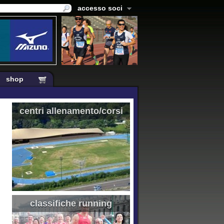
accesso soci
shop
centri allenamento/corsi
classifiche running