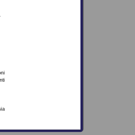
.
oni
nti
sia