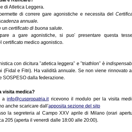
e di Atletica Leggera.
permette di correre gare agonistiche e necessita del
Certific
n scadenza annuale.
te un
certificato di buona salute
.
pare a gare agonistiche, si puo' presentare questa tesse
 certificato medico agonistico.
onistica con dicitura "atletica leggera" e "triathlon" è
indispensab
i (Fidal e Fitri). Ha validità annuale. Se non viene rinnovato a
ne SOSPESO dalla federazione.
a visita medica?
a
info@cuspropatria.it
ricevono il modulo per la visita med
ono anche scaricare dall'
apposita sezione del sito
sso la segreteria al Campo XXV aprile di Milano (orari apert
a 205 (aperta il venerdi dalle 18:00 alle 20:00).