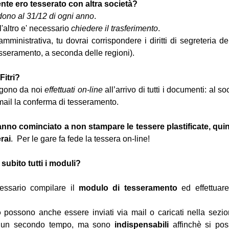
nte ero tesserato con altra società?
ono al 31/12 di ogni anno
.
'altro e' necessario
chiedere il trasferimento
.
mministrativa, tu dovrai corrispondere i diritti di segreteria de
sseramento, a seconda delle regioni).
Fitri?
ngono da noi
effettuati on-line
all’arrivo di tutti i documenti: al so
mail la conferma di tesseramento.
hanno cominciato a non stampare le tessere plastificate, qui
rai
. Per le gare fa fede la tessera on-line!
ubito tutti i moduli?
cessario compilare il
modulo di tesseramento
ed effettuare
o
possono anche essere inviati via mail o caricati nella sezi
 in un secondo tempo, ma sono
indispensabili
affinchè si po