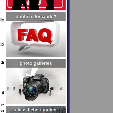
dubbi o domande?
lle
cio
ndi
photo galleries
 il
one
classifiche running
ssa