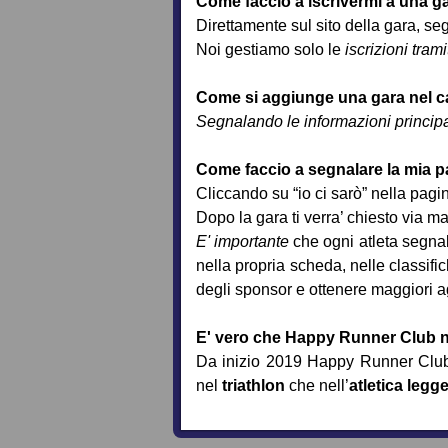
Come faccio a iscrivermi a una g
Direttamente sul sito della gara, se
Noi gestiamo solo le
iscrizioni trami
Come si aggiunge una gara nel ca
Segnalando le informazioni principali
Come faccio a segnalare la mia p
Cliccando su “io ci sarò” nella pagi
Dopo la gara ti verra’ chiesto via mai
E' importante
che ogni atleta segnal
nella propria scheda, nelle classifi
degli sponsor e ottenere maggiori ag
E' vero che Happy Runner Club n
Da inizio 2019 Happy Runner Club 
nel
triathlon
che nell’
atletica legg