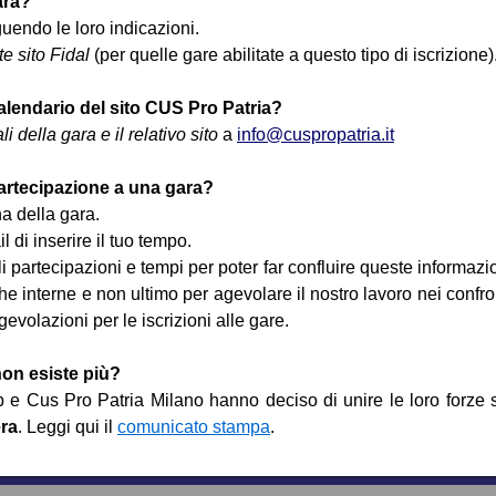
ara?
guendo le loro indicazioni.
te sito Fidal
(per quelle gare abilitate a questo tipo di iscrizione)
lendario del sito CUS Pro Patria?
 della gara e il relativo sito
a
info@cuspropatria.it
artecipazione a una gara?
na della gara.
l di inserire il tuo tempo.
i partecipazioni e tempi per poter far confluire queste informazi
che interne e non ultimo per agevolare il nostro lavoro nei confro
evolazioni per le iscrizioni alle gare.
on esiste più?
e Cus Pro Patria Milano hanno deciso di unire le loro forze 
era
. Leggi qui il
comunicato stampa
.