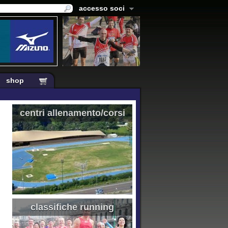
accesso soci
shop
centri allenamento/corsi
classifiche running