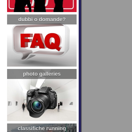
dubbi o domande?
photo galleries
classifiche running