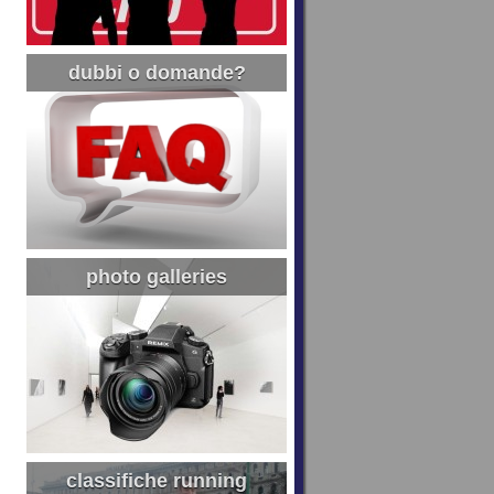
dubbi o domande?
photo galleries
classifiche running