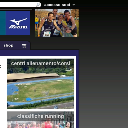
accesso soci
shop
centri allenamento/corsi
:
classifiche running