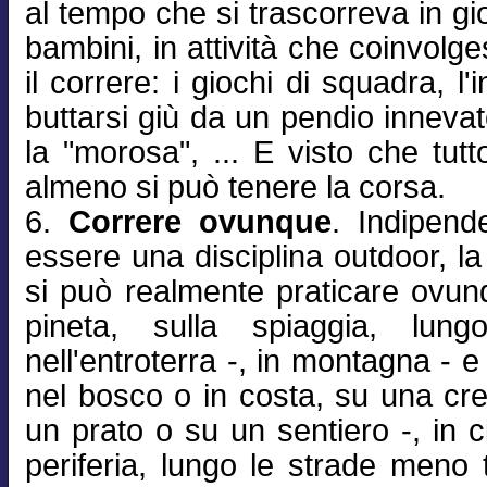
al tempo che si trascorreva in gi
bambini, in attività che coinvol
il correre: i giochi di squadra, l'
buttarsi giù da un pendio innevat
la "morosa", ... E visto che tut
almeno si può tenere la corsa.
6.
Correre ovunque
. Indipend
essere una disciplina outdoor, la
si può realmente praticare ovunq
pineta, sulla spiaggia, lun
nell'entroterra -, in montagna - e 
nel bosco o in costa, su una cre
un prato o su un sentiero -, in ci
periferia, lungo le strade meno t