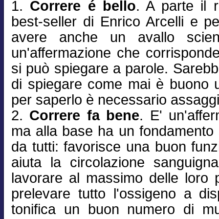
1.
Correre é bello
. A parte il 
best-seller di Enrico Arcelli e p
avere anche un avallo scienti
un'affermazione che corrispond
si può spiegare a parole. Sareb
di spiegare come mai è buono u
per saperlo è necessario assaggi
2.
Correre fa bene
. E' un'affe
ma alla base ha un fondamento sc
da tutti: favorisce una buon fun
aiuta la circolazione sanguign
lavorare al massimo delle loro po
prelevare tutto l'ossigeno a di
tonifica un buon numero di mus