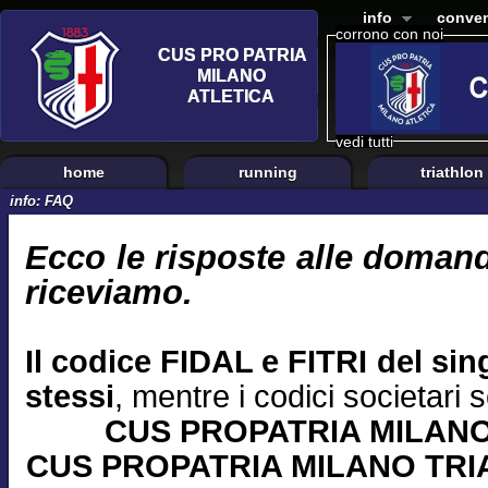
info
conven
corrono con noi
vedi tutti
home
running
triathlon
info: FAQ
Ecco le risposte alle domand
riceviamo.
Il codice FIDAL e FITRI del sing
stessi
, mentre i codici societari 
CUS PROPATRIA MILANO
CUS PROPATRIA MILANO TRIA