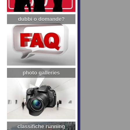
dubbi o domande?
photo galleries
classifiche running