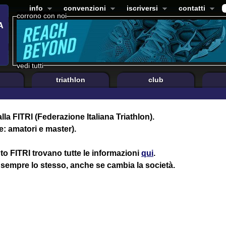
info
convenzioni
iscriversi
contatti
corrono con noi
vedi tutti
triathlon
club
alla FITRI (Federazione Italiana Triathlon).
e: amatori e master).
nto FITRI trovano tutte le informazioni
qui
.
 sempre lo stesso, anche se cambia la società.