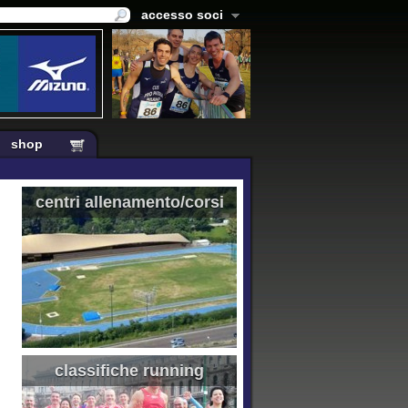
accesso soci
shop
centri allenamento/corsi
classifiche running