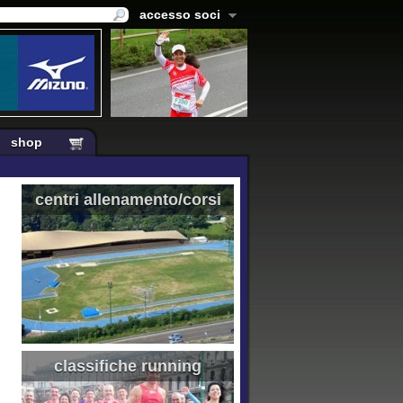
accesso soci
shop
centri allenamento/corsi
classifiche running