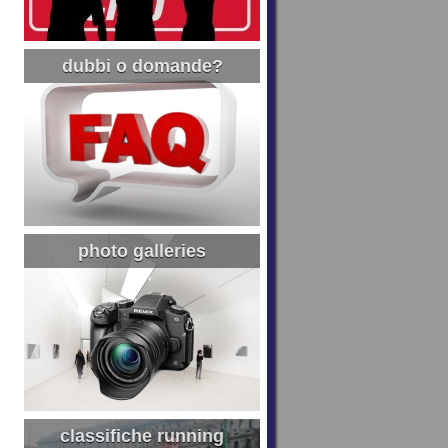
dubbi o domande?
photo galleries
classifiche running