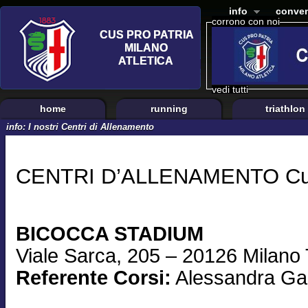
info
conven
corrono con noi
vedi tutti
home
running
triathlon
info: I nostri Centri di Allenamento
CENTRI D’ALLENAMENTO Cus 
BICOCCA STADIUM
Viale Sarca, 205 – 20126 Milano
Referente Corsi:
Alessandra Ga