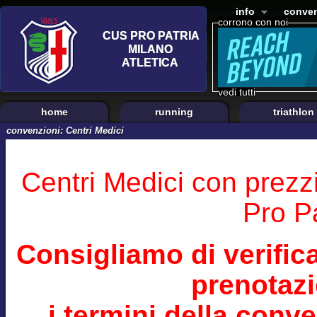
info
conven
corrono con noi
vedi tutti
home
running
triathlon
convenzioni: Centri Medici
Centri Medici con prezz
Pro Pa
Consigliamo di verifi
prenotazi
i termini della conv