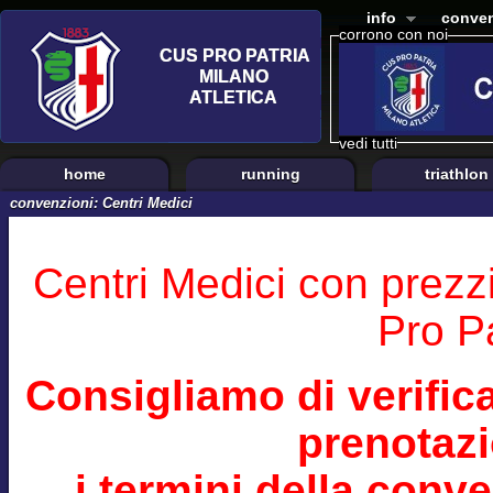
info
conven
corrono con noi
vedi tutti
home
running
triathlon
convenzioni: Centri Medici
Centri Medici con prezz
Pro Pa
Consigliamo di verifi
prenotazi
i termini della conv