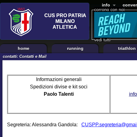
info
conven
corrono con noi
vedi tutti
home
running
triathlon
contatti: Contatti e Mail
Informazioni generali
Spedizioni divise e kit soci
Paolo Talenti
inf
Segreteria: Alessandra Gandola:
CUSPP.segreteria@gmai