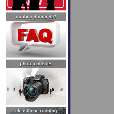
dubbi o domande?
photo galleries
classifiche running