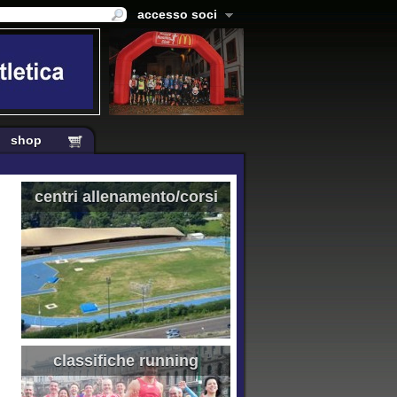
accesso soci
shop
centri allenamento/corsi
classifiche running