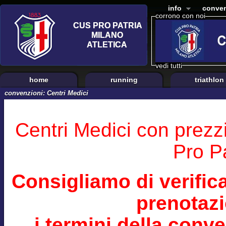
info
conven
corrono con noi
vedi tutti
home
running
triathlon
convenzioni: Centri Medici
Centri Medici con prezz
Pro Pa
Consigliamo di verifi
prenotazi
i termini della conv