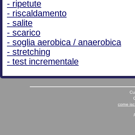
- ripetute
- riscaldamento
- salite
- scarico
- soglia aerobica / anaerobica
- stretching
- test incrementale
Cu
come iscr