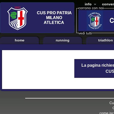
info
conven
corrono con noi
vedi tutti
home
running
triathlon
La pagina richies
CUS 
Cu
come iscr