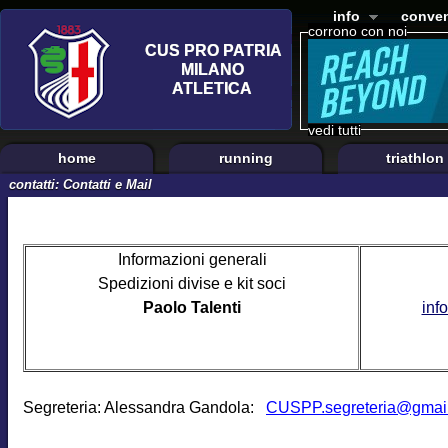
info
conven
corrono con noi
vedi tutti
home
running
triathlon
contatti: Contatti e Mail
Informazioni generali
Spedizioni divise e kit soci
Paolo Talenti
inf
Segreteria: Alessandra Gandola:
CUSPP.segreteria@gmai