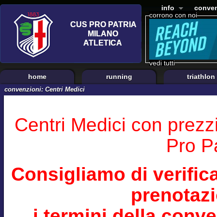
info
conven
corrono con noi
vedi tutti
home
running
triathlon
convenzioni: Centri Medici
Centri Medici con prezz
Pro Pa
Consigliamo di verifi
prenotazi
i termini della conv