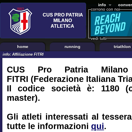
info
conven
corrono con noi
vedi tutti
home
running
triathlon
info: Affiliazione FITRI
CUS Pro Patria Milano e
FITRI (Federazione Italiana Tri
Il codice società è: 1180 (
master).
Gli atleti interessati al tess
tutte le informazioni
qui
.