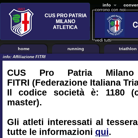
info
conven
corrono con noi
vedi tutti
home
running
triathlon
info: Affiliazione FITRI
CUS Pro Patria Milano e
FITRI (Federazione Italiana Tri
Il codice società è: 1180 (
master).
Gli atleti interessati al tess
tutte le informazioni
qui
.