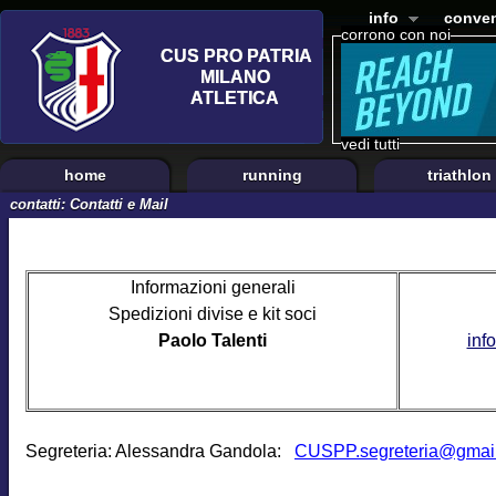
info
conven
corrono con noi
vedi tutti
home
running
triathlon
contatti: Contatti e Mail
Informazioni generali
Spedizioni divise e kit soci
Paolo Talenti
inf
Segreteria: Alessandra Gandola:
CUSPP.segreteria@gmai