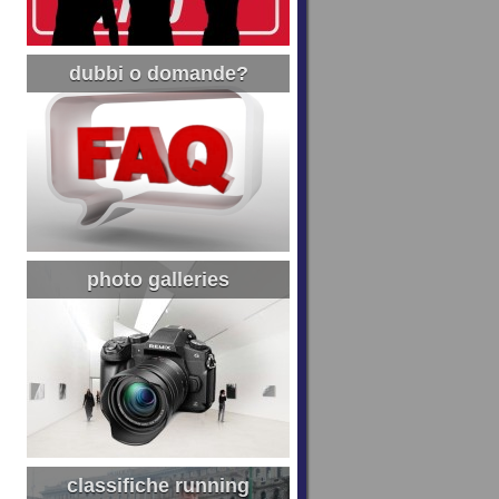
dubbi o domande?
photo galleries
classifiche running