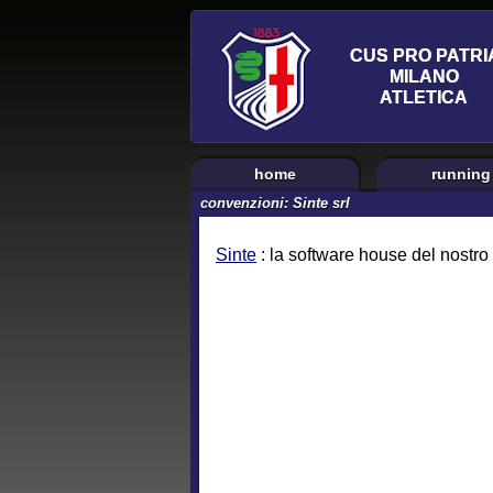
home
running
convenzioni: Sinte srl
Sinte
: la software house del nostro s