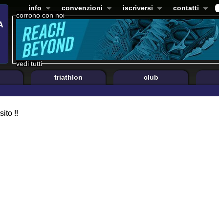
info
convenzioni
iscriversi
contatti
corrono con noi
vedi tutti
triathlon
club
ito !!