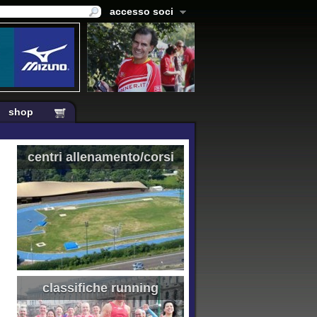
accesso soci
shop
centri allenamento/corsi
classifiche running