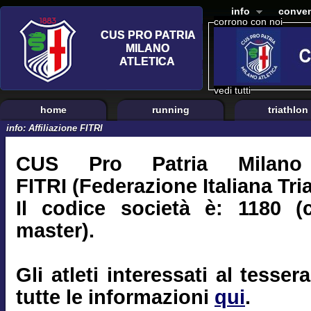
info
conven
corrono con noi
vedi tutti
home
running
triathlon
info: Affiliazione FITRI
CUS Pro Patria Milano e
FITRI (Federazione Italiana Tri
Il codice società è: 1180 (
master).
Gli atleti interessati al tess
tutte le informazioni
qui
.