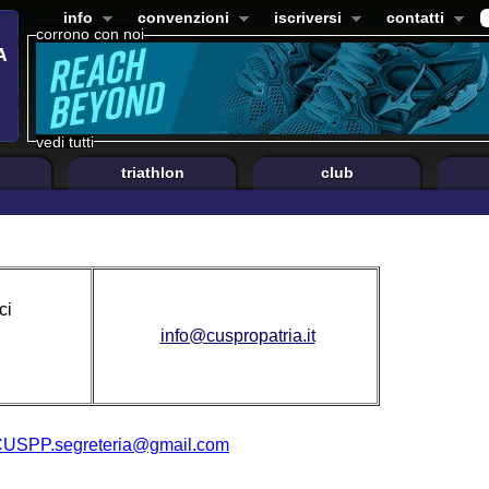
info
convenzioni
iscriversi
contatti
corrono con noi
vedi tutti
triathlon
club
ci
info@cuspropatria.it
USPP.segreteria@gmail.com