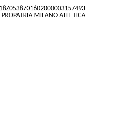
T18Z0538701602000003157493
 PROPATRIA MILANO ATLETICA