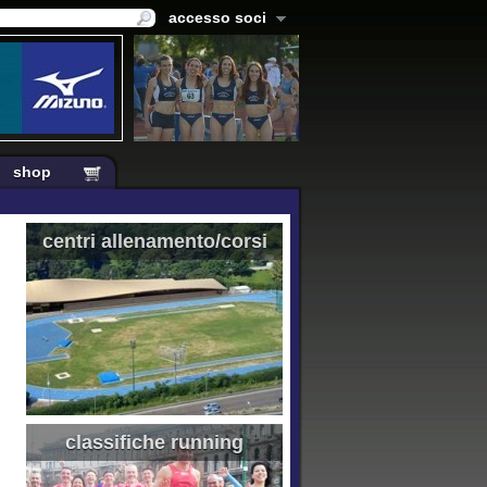
accesso soci
shop
centri allenamento/corsi
classifiche running