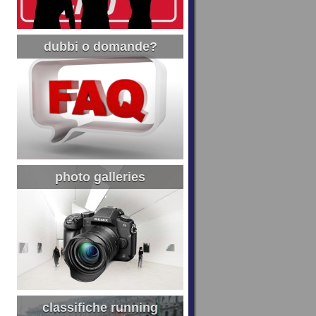
dubbi o domande?
photo galleries
classifiche running