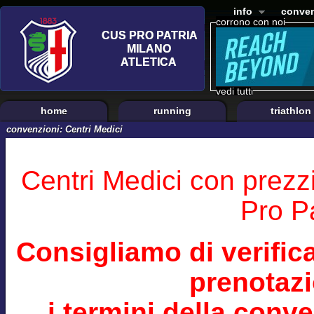
info
conven
corrono con noi
vedi tutti
home
running
triathlon
convenzioni: Centri Medici
Centri Medici con prezz
Pro Pa
Consigliamo di verifi
prenotazi
i termini della conv