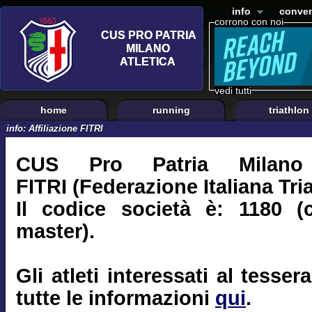
info
conven
corrono con noi
vedi tutti
home
running
triathlon
info: Affiliazione FITRI
CUS Pro Patria Milano e
FITRI (Federazione Italiana Tri
Il codice società è: 1180 (
master).
Gli atleti interessati al tess
tutte le informazioni
qui
.