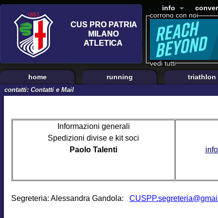
info
conven
corrono con noi
vedi tutti
home
running
triathlon
contatti: Contatti e Mail
Informazioni generali
Spedizioni divise e kit soci
Paolo Talenti
inf
Segreteria: Alessandra Gandola:
CUSPP.segreteria@gmai