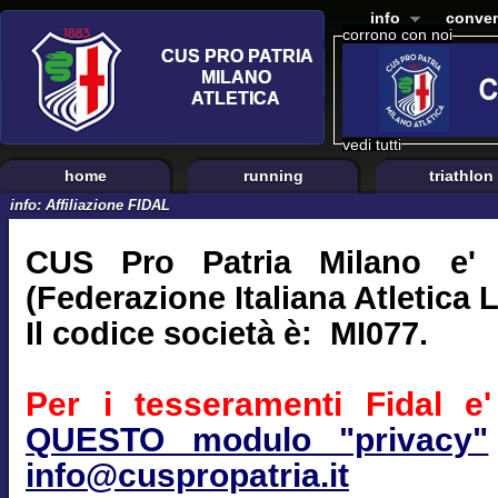
info
conven
corrono con noi
vedi tutti
home
running
triathlon
info: Affiliazione FIDAL
CUS Pro Patria Milano e' a
(Federazione Italiana Atletica 
Il codice società è: MI077.
Per i tesseramenti Fidal e' 
QUESTO modulo "privacy"
info@cuspropatria.it