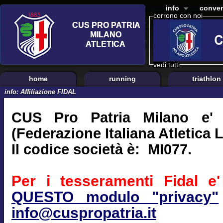
info
conven
corrono con noi
vedi tutti
home
running
triathlon
info: Affiliazione FIDAL
CUS Pro Patria Milano e' a
(Federazione Italiana Atletica 
Il codice società è: MI077.
Per i tesseramenti Fidal e' 
QUESTO modulo "privacy"
info@cuspropatria.it