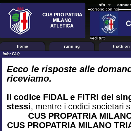
info
conven
corrono con noi
vedi tutti
home
running
triathlon
info: FAQ
Ecco le risposte alle domand
riceviamo.
Il codice FIDAL e FITRI del sing
stessi
, mentre i codici societari 
CUS PROPATRIA MILANO
CUS PROPATRIA MILANO TRIA