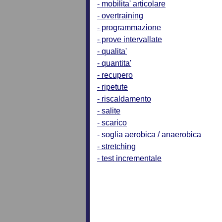
- mobilita' articolare
- overtraining
- programmazione
- prove intervallate
- qualita'
- quantita'
- recupero
- ripetute
- riscaldamento
- salite
- scarico
- soglia aerobica / anaerobica
- stretching
- test incrementale