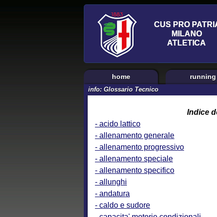
home
running
info: Glossario Tecnico
Indice d
- acido lattico
- allenamento generale
- allenamento progressivo
- allenamento speciale
- allenamento specifico
- allunghi
- andatura
- caldo e sudore
- capacita' motorie condizionali