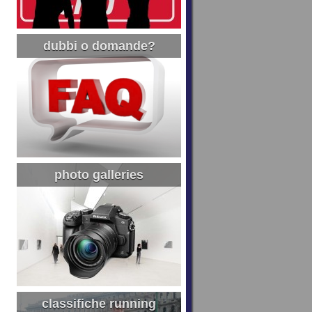
dubbi o domande?
photo galleries
classifiche running