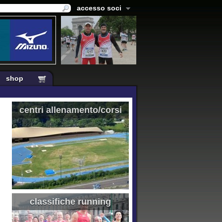
accesso soci
shop
centri allenamento/corsi
classifiche running