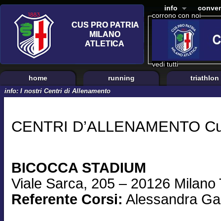
info
conven
corrono con noi
vedi tutti
home
running
triathlon
info: I nostri Centri di Allenamento
CENTRI D’ALLENAMENTO Cus 
BICOCCA STADIUM
Viale Sarca, 205 – 20126 Milano
Referente Corsi:
Alessandra Ga