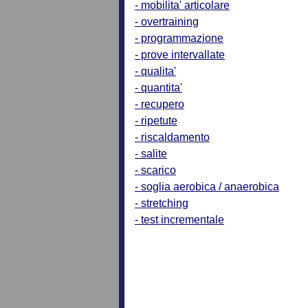
- mobilita' articolare
- overtraining
- programmazione
- prove intervallate
- qualita'
- quantita'
- recupero
- ripetute
- riscaldamento
- salite
- scarico
- soglia aerobica / anaerobica
- stretching
- test incrementale