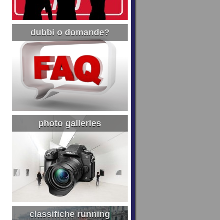
dubbi o domande?
photo galleries
classifiche running