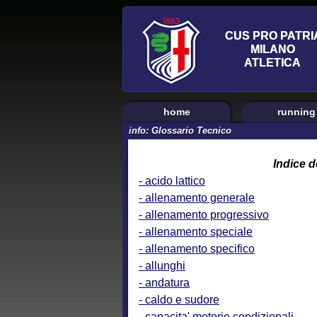
home
running
info: Glossario Tecnico
Indice d
- acido lattico
- allenamento generale
- allenamento progressivo
- allenamento speciale
- allenamento specifico
- allunghi
- andatura
- caldo e sudore
- capacita' motorie condizionali