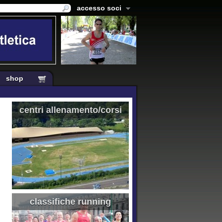
accesso soci
shop
centri allenamento/corsi
classifiche running